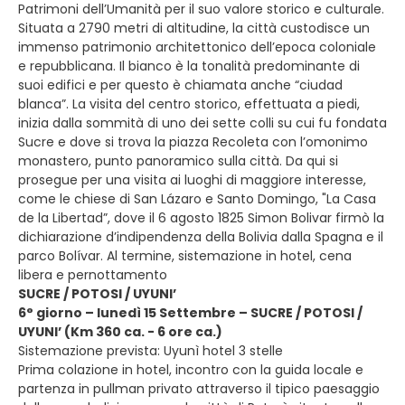
Patrimoni dell’Umanità per il suo valore storico e culturale.
Situata a 2790 metri di altitudine, la città custodisce un
immenso patrimonio architettonico dell’epoca coloniale
e repubblicana. Il bianco è la tonalità predominante di
suoi edifici e per questo è chiamata anche “ciudad
blanca”. La visita del centro storico, effettuata a piedi,
inizia dalla sommità di uno dei sette colli su cui fu fondata
Sucre e dove si trova la piazza Recoleta con l’omonimo
monastero, punto panoramico sulla città. Da qui si
prosegue per una visita ai luoghi di maggiore interesse,
come le chiese di San Lázaro e Santo Domingo, "La Casa
de la Libertad”, dove il 6 agosto 1825 Simon Bolivar firmò la
dichiarazione d’indipendenza della Bolivia dalla Spagna e il
parco Bolívar. Al termine, sistemazione in hotel, cena
libera e pernottamento
SUCRE / POTOSI / UYUNI’
6° giorno – lunedì 15 Settembre – SUCRE / POTOSI /
UYUNI’ (Km 360 ca. - 6 ore ca.)
Sistemazione prevista: Uyunì hotel 3 stelle
Prima colazione in hotel, incontro con la guida locale e
partenza in pullman privato attraverso il tipico paesaggio