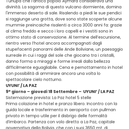
Tunupa che l’antico popolo Aymarà considerava una
divinità. La sagoma di questo vulcano dormiente, domina
l'immenso deserto di sale. Risalendo a piedi le sue pendici
si raggiunge una grotta, dove sono state scoperte alcune
mummie preincaiche risalenti a circa 3000 anni fa: grazie
al clima freddo e secco i loro capelli e i vestiti sono in
ottimo stato di conservazione. Al termine dell’escursione,
rientro verso l’hotel ancora accompagnati dagli
stupefacenti panorami delle Ande Boliviane, un paesaggio
surreale in cui i raggi del sole che giocano tra i cristalli,
danno forma a miraggi e forme irreali dalla bellezza
difficilmente eguagliabile. Cena e pernottamento in hotel
con possibilità di ammirare ancora una volta lo
spettacolare cielo notturno.
UYUNI’ / LA PAZ
9° giorno – giovedì 18 Settembre – UYUNI’ / LA PAZ
Sistemazione prevista: La Paz hotel 5 stelle
Prima colazione in hotel e pranzo libero. Incontro con la
guida locale e trasferimento in aeroporto con pullman
privato in tempo utile per il disbrigo delle formalità
d’imbarco. Partenza con volo diretto a La Paz, capitale
governativa della Bolivia, che con i suoi 3650 mt. di