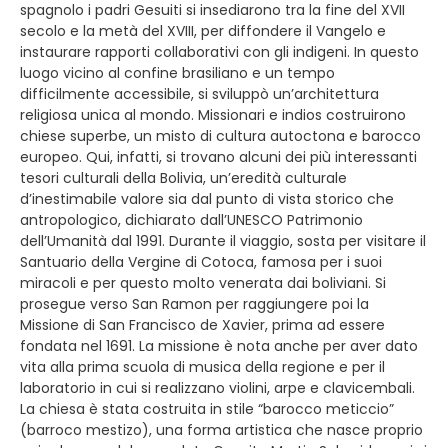
spagnolo i padri Gesuiti si insediarono tra la fine del XVII
secolo e la metà del XVIII, per diffondere il Vangelo e
instaurare rapporti collaborativi con gli indigeni. In questo
luogo vicino al confine brasiliano e un tempo
difficilmente accessibile, si sviluppò un’architettura
religiosa unica al mondo. Missionari e indios costruirono
chiese superbe, un misto di cultura autoctona e barocco
europeo. Qui, infatti, si trovano alcuni dei più interessanti
tesori culturali della Bolivia, un’eredità culturale
d’inestimabile valore sia dal punto di vista storico che
antropologico, dichiarato dall’UNESCO Patrimonio
dell’Umanità dal 1991. Durante il viaggio, sosta per visitare il
Santuario della Vergine di Cotoca, famosa per i suoi
miracoli e per questo molto venerata dai boliviani. Si
prosegue verso San Ramon per raggiungere poi la
Missione di San Francisco de Xavier, prima ad essere
fondata nel 1691. La missione è nota anche per aver dato
vita alla prima scuola di musica della regione e per il
laboratorio in cui si realizzano violini, arpe e clavicembali.
La chiesa è stata costruita in stile “barocco meticcio”
(barroco mestizo), una forma artistica che nasce proprio