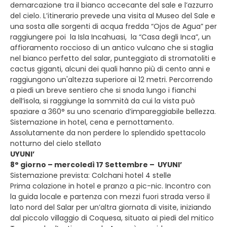
demarcazione tra il bianco accecante del sale e l’azzurro
del cielo. L’itinerario prevede una visita al Museo del Sale e
una sosta alle sorgenti di acqua fredda “Ojos de Agua” per
raggiungere poi la Isla Incahuasi, la “Casa degli Inca”, un
affioramento roccioso di un antico vulcano che si staglia
nel bianco perfetto del salar, punteggiato di stromatoliti e
cactus giganti, alcuni dei quali hanno più di cento anni e
raggiungono un'altezza superiore ai 12 metri. Percorrendo
a piedi un breve sentiero che si snoda lungo i fianchi
dell’isola, si raggiunge la sommità da cui la vista può
spaziare a 360° su uno scenario d’impareggiabile bellezza.
Sistemazione in hotel, cena e pernottamento.
Assolutamente da non perdere lo splendido spettacolo
notturno del cielo stellato
UYUNI’
8° giorno – mercoledì 17 Settembre – UYUNI’
Sistemazione prevista: Colchani hotel 4 stelle
Prima colazione in hotel e pranzo a pic-nic. Incontro con
la guida locale e partenza con mezzi fuori strada verso il
lato nord del Salar per un’altra giornata di visite, iniziando
dal piccolo villaggio di Coquesa, situato ai piedi del mitico