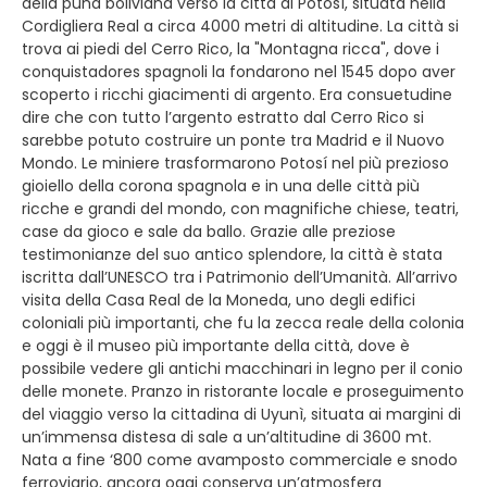
della puna boliviana verso la città di Potosì, situata nella
Cordigliera Real a circa 4000 metri di altitudine. La città si
trova ai piedi del Cerro Rico, la "Montagna ricca", dove i
conquistadores spagnoli la fondarono nel 1545 dopo aver
scoperto i ricchi giacimenti di argento. Era consuetudine
dire che con tutto l’argento estratto dal Cerro Rico si
sarebbe potuto costruire un ponte tra Madrid e il Nuovo
Mondo. Le miniere trasformarono Potosí nel più prezioso
gioiello della corona spagnola e in una delle città più
ricche e grandi del mondo, con magnifiche chiese, teatri,
case da gioco e sale da ballo. Grazie alle preziose
testimonianze del suo antico splendore, la città è stata
iscritta dall’UNESCO tra i Patrimonio dell’Umanità. All’arrivo
visita della Casa Real de la Moneda, uno degli edifici
coloniali più importanti, che fu la zecca reale della colonia
e oggi è il museo più importante della città, dove è
possibile vedere gli antichi macchinari in legno per il conio
delle monete. Pranzo in ristorante locale e proseguimento
del viaggio verso la cittadina di Uyunì, situata ai margini di
un’immensa distesa di sale a un’altitudine di 3600 mt.
Nata a fine ‘800 come avamposto commerciale e snodo
ferroviario, ancora oggi conserva un’atmosfera