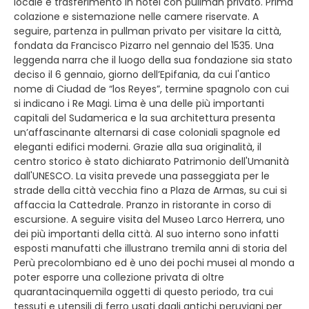
locale e trasferimento in hotel con pullman privato. Prima
colazione e sistemazione nelle camere riservate. A
seguire, partenza in pullman privato per visitare la città,
fondata da Francisco Pizarro nel gennaio del 1535. Una
leggenda narra che il luogo della sua fondazione sia stato
deciso il 6 gennaio, giorno dell’Epifania, da cui l'antico
nome di Ciudad de “los Reyes”, termine spagnolo con cui
si indicano i Re Magi. Lima è una delle più importanti
capitali del Sudamerica e la sua architettura presenta
un’affascinante alternarsi di case coloniali spagnole ed
eleganti edifici moderni. Grazie alla sua originalità, il
centro storico è stato dichiarato Patrimonio dell'Umanità
dall'UNESCO. La visita prevede una passeggiata per le
strade della città vecchia fino a Plaza de Armas, su cui si
affaccia la Cattedrale. Pranzo in ristorante in corso di
escursione. A seguire visita del Museo Larco Herrera, uno
dei più importanti della città. Al suo interno sono infatti
esposti manufatti che illustrano tremila anni di storia del
Perù precolombiano ed è uno dei pochi musei al mondo a
poter esporre una collezione privata di oltre
quarantacinquemila oggetti di questo periodo, tra cui
tessuti e utensili di ferro usati dagli antichi peruviani per