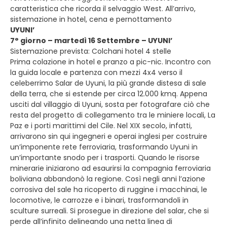
caratteristica che ricorda il selvaggio West. All’arrivo,
sistemazione in hotel, cena e pernottamento
UYUNI’
7° giorno – martedì 16 Settembre – UYUNI’
Sistemazione prevista: Colchani hotel 4 stelle
Prima colazione in hotel e pranzo a pic-nic. Incontro con
la guida locale e partenza con mezzi 4x4 verso il
celeberrimo Salar de Uyuni, la più grande distesa di sale
della terra, che si estende per circa 12.000 kmq. Appena
usciti dal villaggio di Uyuni, sosta per fotografare ciò che
resta del progetto di collegamento tra le miniere locali, La
Paz e i porti marittimi del Cile. Nel XIX secolo, infatti,
arrivarono sin qui ingegneri e operai inglesi per costruire
un’imponente rete ferroviaria, trasformando Uyuni in
un’importante snodo per i trasporti. Quando le risorse
minerarie iniziarono ad esaurirsi la compagnia ferroviaria
boliviana abbandonò la regione. Così negli anni l’azione
corrosiva del sale ha ricoperto di ruggine i macchinai, le
locomotive, le carrozze e i binari, trasformandoli in
sculture surreali. Si prosegue in direzione del salar, che si
perde all’infinito delineando una netta linea di