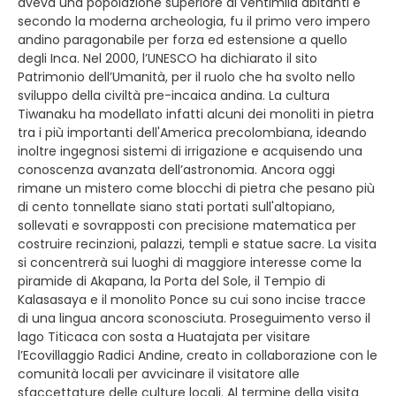
aveva una popolazione superiore ai ventimila abitanti e
secondo la moderna archeologia, fu il primo vero impero
andino paragonabile per forza ed estensione a quello
degli Inca. Nel 2000, l’UNESCO ha dichiarato il sito
Patrimonio dell’Umanità, per il ruolo che ha svolto nello
sviluppo della civiltà pre-incaica andina. La cultura
Tiwanaku ha modellato infatti alcuni dei monoliti in pietra
tra i più importanti dell'America precolombiana, ideando
inoltre ingegnosi sistemi di irrigazione e acquisendo una
conoscenza avanzata dell’astronomia. Ancora oggi
rimane un mistero come blocchi di pietra che pesano più
di cento tonnellate siano stati portati sull'altopiano,
sollevati e sovrapposti con precisione matematica per
costruire recinzioni, palazzi, templi e statue sacre. La visita
si concentrerà sui luoghi di maggiore interesse come la
piramide di Akapana, la Porta del Sole, il Tempio di
Kalasasaya e il monolito Ponce su cui sono incise tracce
di una lingua ancora sconosciuta. Proseguimento verso il
lago Titicaca con sosta a Huatajata per visitare
l’Ecovillaggio Radici Andine, creato in collaborazione con le
comunità locali per avvicinare il visitatore alle
sfaccettature delle culture locali. Al termine della visita