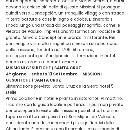
qui ad opera del sacerdote Gesuita Martin Schmid, a cui si
devono le chiese più belle di queste Missioni. Si prosegue
quindi verso Concepción, un tranquillo villaggio con strade
in terra battuta e case in legno e adobe. L’itinerario si
snoda lungo una strada dai paesaggi magnifici, come le
Piedras de Paquío, impressionanti formazioni rocciose di
granito. Arrivo a Conception e pranzo in ristorante. Nel
pomeriggio visita alla magnifica chiesa in stile barocco
della missione, fondata nel 1709. Al termine,
proseguimento per San Ignacio, sistemazione in hotel,
cena in ristorante e pernottamento
MISSIONI GESUITICHE / SANTA CRUZ
4° giorno – sabato 13 Settembre – MISSIONI
GESUITICHE / SANTA CRUZ
Sistemazione prevista: Santa Cruz de la Sierra hotel 5
stelle
Prima colazione in hotel e pranzo in ristorante. Al mattino,
incontro con la guida locale e partenza in pullman privato
per proseguire la visita alle missioni gesuitiche. La prima
tappa sarà il tempio gesuita di San Miguel de Velasco,
considerato uno dei monumenti più significativi della
Chiquitanía. Si prosegue con Il complesso missionario di