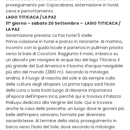
proseguimento per Copacabana, sistemazione in hotel,
cena e pernottamento.
LAGO TITICACA / LA PAZ
11° giorno – sabato 20 Settembre – LAGO TITICACA /
LA PAZ
Sistemazione prevista: La Paz hotel 5 stelle
Prima colazione in hotel e pranzo in ristorante. Al mattino,
incontro con la guida locale e partenza in pullman privato
verso la baia di Cocotoni. Raggiunto il molo, imbarco su
un aliscafo per navigare le acque blu del lago Titicaca, il
più grande del Sud America e il bacino d’acqua navigabile
più alto del mondo (3810 m). Secondo la mitologia
andina, è il luogo di nascita del sole e da sempre culla
delle culture degli altopiani. La prima tappa sarà l’Isola
della Luna o Isola Koati luogo di rilevante importanza
all'epoca dell'impero Inca, perché qui si trovava il Palazzo
Iñakuyu dedicato alla Vergine del Sole. Qui si trovava
anche la casa delle prescelte, un luogo dove le giovani più
belle dell’impero venivano formate per diventare
sacerdotesse. Al termine della visita, proseguimento in
barca verso l’Isola del Sole, dove secondo la mitologia