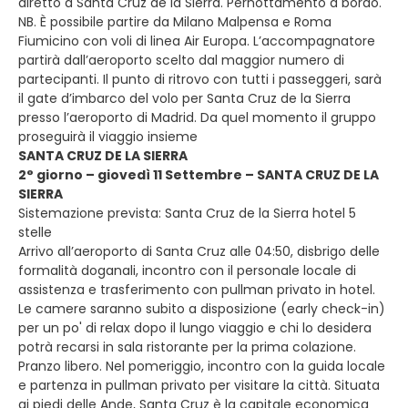
diretto a Santa Cruz de la Sierra. Pernottamento a bordo.
NB. È possibile partire da Milano Malpensa e Roma
Fiumicino con voli di linea Air Europa. L’accompagnatore
partirà dall’aeroporto scelto dal maggior numero di
partecipanti. Il punto di ritrovo con tutti i passeggeri, sarà
il gate d’imbarco del volo per Santa Cruz de la Sierra
presso l’aeroporto di Madrid. Da quel momento il gruppo
proseguirà il viaggio insieme
SANTA CRUZ DE LA SIERRA
2° giorno – giovedì 11 Settembre – SANTA CRUZ DE LA
SIERRA
Sistemazione prevista: Santa Cruz de la Sierra hotel 5
stelle
Arrivo all’aeroporto di Santa Cruz alle 04:50, disbrigo delle
formalità doganali, incontro con il personale locale di
assistenza e trasferimento con pullman privato in hotel.
Le camere saranno subito a disposizione (early check-in)
per un po' di relax dopo il lungo viaggio e chi lo desidera
potrà recarsi in sala ristorante per la prima colazione.
Pranzo libero. Nel pomeriggio, incontro con la guida locale
e partenza in pullman privato per visitare la città. Situata
ai piedi delle Ande, Santa Cruz è la capitale economica