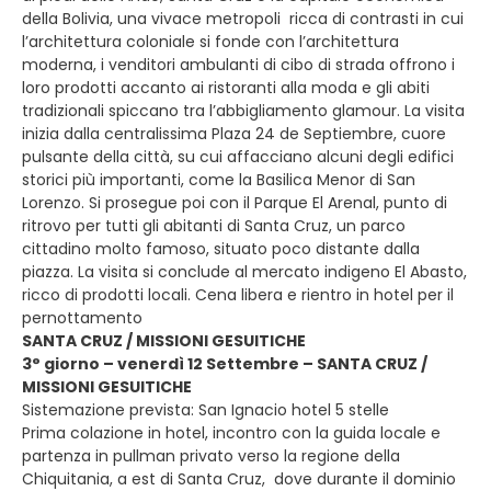
della Bolivia, una vivace metropoli ricca di contrasti in cui
l’architettura coloniale si fonde con l’architettura
moderna, i venditori ambulanti di cibo di strada offrono i
loro prodotti accanto ai ristoranti alla moda e gli abiti
tradizionali spiccano tra l’abbigliamento glamour. La visita
inizia dalla centralissima Plaza 24 de Septiembre, cuore
pulsante della città, su cui affacciano alcuni degli edifici
storici più importanti, come la Basilica Menor di San
Lorenzo. Si prosegue poi con il Parque El Arenal, punto di
ritrovo per tutti gli abitanti di Santa Cruz, un parco
cittadino molto famoso, situato poco distante dalla
piazza. La visita si conclude al mercato indigeno El Abasto,
ricco di prodotti locali. Cena libera e rientro in hotel per il
pernottamento
SANTA CRUZ / MISSIONI GESUITICHE
3° giorno – venerdì 12 Settembre – SANTA CRUZ /
MISSIONI GESUITICHE
Sistemazione prevista: San Ignacio hotel 5 stelle
Prima colazione in hotel, incontro con la guida locale e
partenza in pullman privato verso la regione della
Chiquitania, a est di Santa Cruz, dove durante il dominio