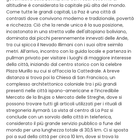
altitudine è considerata la capitale più alta del mondo.
Come tutte le grandi capitali, La Paz è una città di
contrasti dove convivono moderno e tradizionale, povertà
e ricchezza. Ciò che la rende unica è la sua posizione,
incastonata in una stretta valle dell'altopiano boliviano,
dominata dai picchi perennemente innevati delle Ande,
tra cui spicca il Nevado Illimani con i suoi oltre seimila
metri. All’arrivo, incontro con la guida locale e partenza in
pullman privato per visitare i luoghi di maggiore interesse
della città, iniziando dal centro storico con la celebre
Plaza Murillo su cui si affaccia la Cattedrale. A breve
distanza si trova poi la Chiesa di San Francisco, un
complesso architettonico coloniale tra i più grandi
presenti nelle città ispano-americane e l’incredibile
Mercato de la Brujas o Mercato delle Streghe, dove si
possono trovare tutti gli articoli utilizzati per i rituali di
stregoneria Aymarà. La vista al centro di La Paz si
conclude con un sorvolo della città in teleferica,
considerato il più grande servizio pubblico a fune del
mondo per una lunghezza totale di 30,5 km. Ci si sposta
poi a sud della città per circa 10 km, dove si trova la