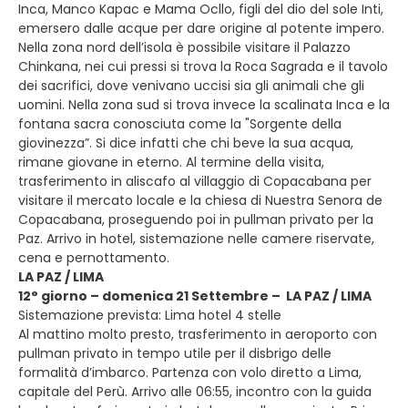
Inca, Manco Kapac e Mama Ocllo, figli del dio del sole Inti,
emersero dalle acque per dare origine al potente impero.
Nella zona nord dell’isola è possibile visitare il Palazzo
Chinkana, nei cui pressi si trova la Roca Sagrada e il tavolo
dei sacrifici, dove venivano uccisi sia gli animali che gli
uomini. Nella zona sud si trova invece la scalinata Inca e la
fontana sacra conosciuta come la "Sorgente della
giovinezza”. Si dice infatti che chi beve la sua acqua,
rimane giovane in eterno. Al termine della visita,
trasferimento in aliscafo al villaggio di Copacabana per
visitare il mercato locale e la chiesa di Nuestra Senora de
Copacabana, proseguendo poi in pullman privato per la
Paz. Arrivo in hotel, sistemazione nelle camere riservate,
cena e pernottamento.
LA PAZ / LIMA
12° giorno – domenica 21 Settembre – LA PAZ / LIMA
Sistemazione prevista: Lima hotel 4 stelle
Al mattino molto presto, trasferimento in aeroporto con
pullman privato in tempo utile per il disbrigo delle
formalità d’imbarco. Partenza con volo diretto a Lima,
capitale del Perù. Arrivo alle 06:55, incontro con la guida