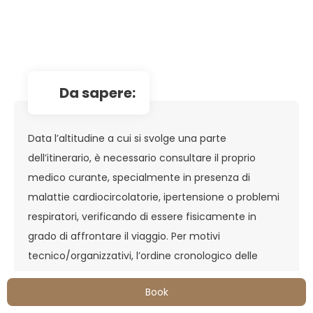
da sapere:
Data l’altitudine a cui si svolge una parte
dell’itinerario, è necessario consultare il proprio
medico curante, specialmente in presenza di
malattie cardiocircolatorie, ipertensione o problemi
respiratori, verificando di essere fisicamente in
grado di affrontare il viaggio. Per motivi
tecnico/organizzativi, l’ordine cronologico delle
visite previste durante il tour potrebbe essere
Book
cambiato, senza che questo comporti alterazione