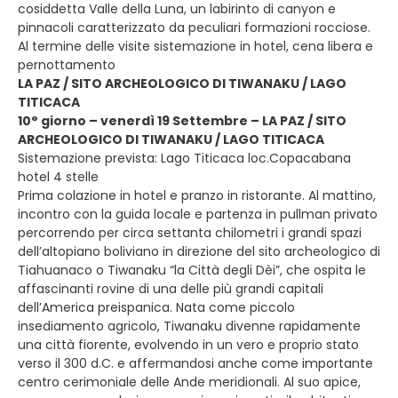
cosiddetta Valle della Luna, un labirinto di canyon e
pinnacoli caratterizzato da peculiari formazioni rocciose.
Al termine delle visite sistemazione in hotel, cena libera e
pernottamento
LA PAZ / SITO ARCHEOLOGICO DI TIWANAKU / LAGO
TITICACA
10° giorno – venerdì 19 Settembre – LA PAZ / SITO
ARCHEOLOGICO DI TIWANAKU / LAGO TITICACA
Sistemazione prevista: Lago Titicaca loc.Copacabana
hotel 4 stelle
Prima colazione in hotel e pranzo in ristorante. Al mattino,
incontro con la guida locale e partenza in pullman privato
percorrendo per circa settanta chilometri i grandi spazi
dell’altopiano boliviano in direzione del sito archeologico di
Tiahuanaco o Tiwanaku “la Città degli Dèi”, che ospita le
affascinanti rovine di una delle più grandi capitali
dell’America preispanica. Nata come piccolo
insediamento agricolo, Tiwanaku divenne rapidamente
una città fiorente, evolvendo in un vero e proprio stato
verso il 300 d.C. e affermandosi anche come importante
centro cerimoniale delle Ande meridionali. Al suo apice,