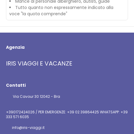
Mance al personale alberghiero, autisti, guide
Tutto quanto non espressamente indicato alla
voce "la quota comprende"
Agenzia
IRIS VIAGGI E VACANZE
Contatti
Via Cavour 30 12042 - Bra
+390172424026 / PER EMERGENZE: +39 02 39864425 WHATSAPP: +39
333 571 6035
info@iris-viaggi.it