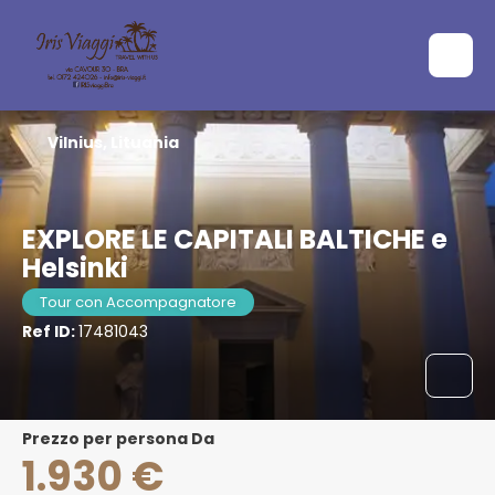
Vilnius, Lituania
EXPLORE LE CAPITALI BALTICHE e
Helsinki
Tour con Accompagnatore
Ref ID:
17481043
Prezzo per persona Da
1.930 €